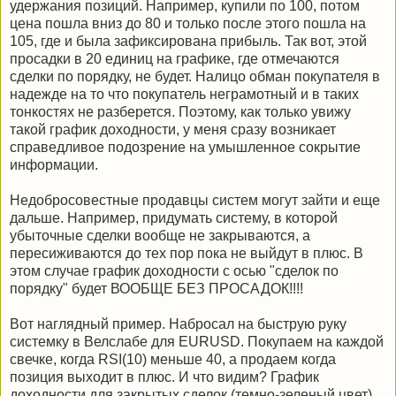
удержания позиций. Например, купили по 100, потом
цена пошла вниз до 80 и только после этого пошла на
105, где и была зафиксирована прибыль. Так вот, этой
просадки в 20 единиц на графике, где отмечаются
сделки по порядку, не будет. Налицо обман покупателя в
надежде на то что покупатель неграмотный и в таких
тонкостях не разберется. Поэтому, как только увижу
такой график доходности, у меня сразу возникает
справедливое подозрение на умышленное сокрытие
информации.
Недобросовестные продавцы систем могут зайти и еще
дальше. Например, придумать систему, в которой
убыточные сделки вообще не закрываются, а
пересиживаются до тех пор пока не выйдут в плюс. В
этом случае график доходности с осью "сделок по
порядку" будет ВООБЩЕ БЕЗ ПРОСАДОК!!!!
Вот наглядный пример. Набросал на быструю руку
системку в Велслабе для EURUSD. Покупаем на каждой
свечке, когда RSI(10) меньше 40, а продаем когда
позиция выходит в плюс. И что видим? График
доходности для закрытых сделок (темно-зеленый цвет)