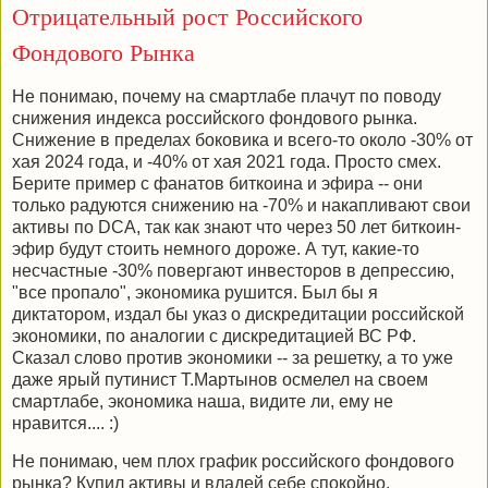
Отрицательный рост Российского
Фондового Рынка
Не понимаю, почему на смартлабе плачут по поводу
снижения индекса российского фондового рынка.
Снижение в пределах боковика и всего-то около -30% от
хая 2024 года, и -40% от хая 2021 года. Просто смех.
Берите пример с фанатов биткоина и эфира -- они
только радуются снижению на -70% и накапливают свои
активы по DCA, так как знают что через 50 лет биткоин-
эфир будут стоить немного дороже. А тут, какие-то
несчастные -30% повергают инвесторов в депрессию,
"все пропало", экономика рушится. Был бы я
диктатором, издал бы указ о дискредитации российской
экономики, по аналогии с дискредитацией ВС РФ.
Сказал слово против экономики -- за решетку, а то уже
даже ярый путинист Т.Мартынов осмелел на своем
смартлабе, экономика наша, видите ли, ему не
нравится.... :)
Не понимаю, чем плох график российского фондового
рынка? Купил активы и владей себе спокойно.