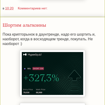
в
10:20
Комментариев нет:
Шортим альткоины
Пока крипторынок в даунтренде, надо его шортить и,
наоборот, когда в восходящем тренде, покупать. Не
наоборот :)