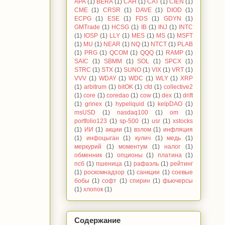
APA
(1)
BERA
(1)
CAH
(1)
CAT
(1)
CIEN
(1)
CME
(1)
CRSR
(1)
DAVE
(1)
DIOD
(1)
ECPG
(1)
ESE
(1)
FDS
(1)
GDYN
(1)
GMTrade
(1)
HCSG
(1)
IB
(1)
INJ
(1)
INTC
(1)
IOSP
(1)
LLY
(1)
MES
(1)
MS
(1)
MSFT
(1)
MU
(1)
NEAR
(1)
NQ
(1)
NTCT
(1)
PLAB
(1)
PRG
(1)
QCOM
(1)
QQQ
(1)
RAMP
(1)
SAIC
(1)
SBMM
(1)
SOL
(1)
SPCX
(1)
STRC
(1)
STX
(1)
SUNO
(1)
VIX
(1)
VRT
(1)
VVV
(1)
WDAY
(1)
WDC
(1)
WLY
(1)
XRP
(1)
arbitrum
(1)
bitOK
(1)
cfd
(1)
collective2
(1)
core
(1)
coredao
(1)
cow
(1)
dex
(1)
drift
(1)
grinex
(1)
hypeliquid
(1)
kelpDAO
(1)
msUSD
(1)
nasdaq100
(1)
om
(1)
portfolio123
(1)
sp-500
(1)
usr
(1)
xstocks
(1)
ИИ
(1)
акции
(1)
взлом
(1)
инфляция
(1)
инфоцыган
(1)
кулич
(1)
медь
(1)
меркурий
(1)
моментум
(1)
налог
(1)
обменник
(1)
опционы
(1)
платина
(1)
псб
(1)
пшеница
(1)
рафаэль
(1)
рейтинг
(1)
роскомнадзор
(1)
санкции
(1)
соевые
бобы
(1)
софт
(1)
спирин
(1)
фьючерсы
(1)
хлопок
(1)
Содержание