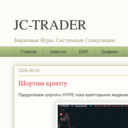
JC-TRADER
Биржевые Игры. Системные Спекуляции.
Главная
Заметки
DeFi
Графики
2026-06-23
Шортим крипту
Продолжаем шортить HYPE пока крипторынок медвежий