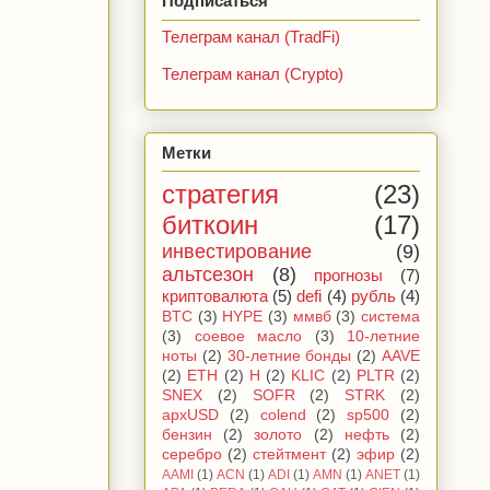
Подписаться
Телеграм канал (TradFi)
Телеграм канал (Crypto)
Метки
стратегия
(23)
биткоин
(17)
инвестирование
(9)
альтсезон
(8)
прогнозы
(7)
криптовалюта
(5)
defi
(4)
рубль
(4)
BTC
(3)
HYPE
(3)
ммвб
(3)
система
(3)
соевое масло
(3)
10-летние
ноты
(2)
30-летние бонды
(2)
AAVE
(2)
ETH
(2)
H
(2)
KLIC
(2)
PLTR
(2)
SNEX
(2)
SOFR
(2)
STRK
(2)
apxUSD
(2)
colend
(2)
sp500
(2)
бензин
(2)
золото
(2)
нефть
(2)
серебро
(2)
стейтмент
(2)
эфир
(2)
AAMI
(1)
ACN
(1)
ADI
(1)
AMN
(1)
ANET
(1)