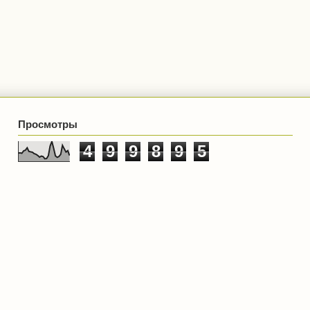
Просмотры
4
9
9
8
9
5