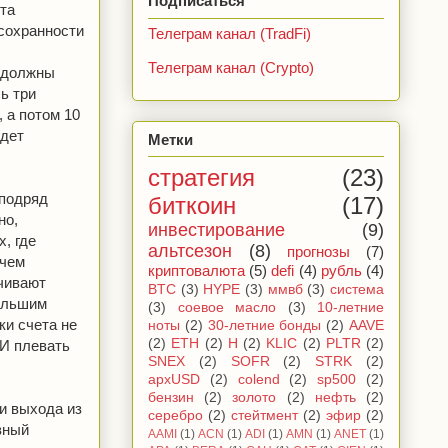
Подписаться
ита
 сохранности
Телеграм канал (TradFi)
Телеграм канал (Crypto)
и должны
ь три
 а потом 10
удет
Метки
стратегия
(23)
 подряд
биткоин
(17)
но,
инвестирование
(9)
, где
альтсезон
(8)
прогнозы
(7)
 чем
криптовалюта
(5)
defi
(4)
рубль
(4)
чивают
BTC
(3)
HYPE
(3)
ммвб
(3)
система
большим
(3)
соевое масло
(3)
10-летние
ки счета не
ноты
(2)
30-летние бонды
(2)
AAVE
(2)
ETH
(2)
H
(2)
KLIC
(2)
PLTR
(2)
 И плевать
SNEX
(2)
SOFR
(2)
STRK
(2)
apxUSD
(2)
colend
(2)
sp500
(2)
бензин
(2)
золото
(2)
нефть
(2)
и выхода из
серебро
(2)
стейтмент
(2)
эфир
(2)
вный
AAMI
(1)
ACN
(1)
ADI
(1)
AMN
(1)
ANET
(1)