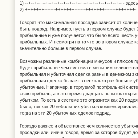
1) --+--+--+--+--+--+--+--+--+--+--+--+--+--+--+--+-- - 
2) +++++++-------+++++++-------+++++++-------+++++++
Говорят что максимальная просадка зависит от колич
быть подряд. Например, пусть в первом случае будет
прибыльные и уже получается что было всего шесть у
прибыльных. И несмотря на то что во втором случае 
значительно больше в первом случае.
Возможны различные комбинации минусов и плюсов п
будет прибыльнее чем система с меньшим количеством
прибыльная и убыточная сделка равны в денежном экви
прибыльная сделка бывает в несколько раз больше у
убыточные. Например, в торгуемой портфельной сист
свою прибыль, а в это время двадцать попыток откр
убытком. То есть в системе это отразится как 20 подр
было, так как 20 небольших убытков компенсировали
тогда на эти 20 убыточных сделок подряд.
Гораздо важнее и объективнее чем количество убыточ
просадки или, иначе говоря, время за которое будет д