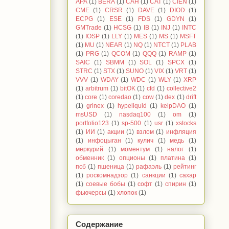
APA
(1)
BERA
(1)
CAH
(1)
CAT
(1)
CIEN
(1)
CME
(1)
CRSR
(1)
DAVE
(1)
DIOD
(1)
ECPG
(1)
ESE
(1)
FDS
(1)
GDYN
(1)
GMTrade
(1)
HCSG
(1)
IB
(1)
INJ
(1)
INTC
(1)
IOSP
(1)
LLY
(1)
MES
(1)
MS
(1)
MSFT
(1)
MU
(1)
NEAR
(1)
NQ
(1)
NTCT
(1)
PLAB
(1)
PRG
(1)
QCOM
(1)
QQQ
(1)
RAMP
(1)
SAIC
(1)
SBMM
(1)
SOL
(1)
SPCX
(1)
STRC
(1)
STX
(1)
SUNO
(1)
VIX
(1)
VRT
(1)
VVV
(1)
WDAY
(1)
WDC
(1)
WLY
(1)
XRP
(1)
arbitrum
(1)
bitOK
(1)
cfd
(1)
collective2
(1)
core
(1)
coredao
(1)
cow
(1)
dex
(1)
drift
(1)
grinex
(1)
hypeliquid
(1)
kelpDAO
(1)
msUSD
(1)
nasdaq100
(1)
om
(1)
portfolio123
(1)
sp-500
(1)
usr
(1)
xstocks
(1)
ИИ
(1)
акции
(1)
взлом
(1)
инфляция
(1)
инфоцыган
(1)
кулич
(1)
медь
(1)
меркурий
(1)
моментум
(1)
налог
(1)
обменник
(1)
опционы
(1)
платина
(1)
псб
(1)
пшеница
(1)
рафаэль
(1)
рейтинг
(1)
роскомнадзор
(1)
санкции
(1)
сахар
(1)
соевые бобы
(1)
софт
(1)
спирин
(1)
фьючерсы
(1)
хлопок
(1)
Содержание