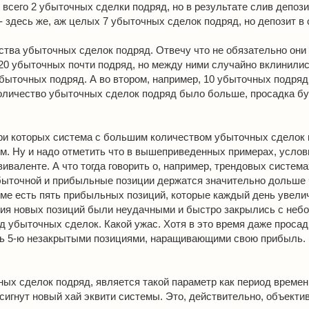
здесь всего 2 убыточных сделки подряд, но в результате слив депоз
- - здесь же, аж целых 7 убыточных сделок подряд, но депозит в
ества убыточных сделок подряд. Отвечу что не обязательно он
 20 убыточных почти подряд, но между ними случайно вклинилис
быточных подряд. А во втором, например, 10 убыточных подряд,
количество убыточных сделок подряд было больше, просадка б
ри которых система с большим количеством убыточных сделок
. Ну и надо отметить что в вышеприведенных примерах, услов
валенте. А что тогда говорить о, например, трендовых системах
быточной и прибыльные позиции держатся значительно дольше
еме есть пять прибыльных позиций, которые каждый день увели
ытия новых позиций были неудачными и быстро закрылись с не
яд убыточных сделок. Какой ужас. Хотя в это время даже просад
сь 5-ю незакрытыми позициями, наращивающими свою прибыль.
ных сделок подряд, является такой параметр как период времен
осигнут новый хай эквити системы. Это, действительно, объекти