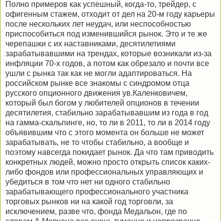
Полно примеров как успешный, когда-то, трейдер, с
офигенным стажем, отходит от дел на 20-м году карьеры
после нескольких лет неудач, или неспособностью
приспособиться под изменившийся рынок. Это и те же
черепашки с их наставниками, десятилетиями
зарабатывавшими на трендах, которые возникали из-за
инфляции 70-х годов, а потом как обрезало и почти все
ушли с рынка так как не могли адаптироваться. На
российском рынке все знакомы с синдромом отца
русского опционного движения ув.Каленковичем,
который был богом у любителей опционов в течении
десятилетия, стабильно зарабатывавшим из года в год
на гамма-скальпинге, но, то ли в 2011, то ли в 2014 году
объявившим что с этого момента он больше не может
зарабатывать, не то чтобы стабильно, а вообще и
поэтому навсегда покидает рынок. Да что там приводить
конкретных людей, можно просто открыть список каких-
либо фондов или профессиональных управляющих и
убедиться в том что нет ни одного стабильно
зарабатывающего профессионального участника
торговых рынков ни на какой год торговли, за
исключением, разве что, фонда Медальон, где по