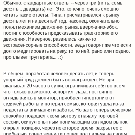
Обычно, стандартные ответы -- через три (пять, семь,
десять... двадцать) лет. Это, конечно, очень смешно
читать такие ответы. Типа, присматривался к рынку
десять лет и на десятый год, наконец, окончательно
понял механизм движения рынка вверх-вниз-вбок,
постиг способность предсказывать траекторию его
движения. Наверное, развились какие-то
экстрасенсорные способности, ведь говорят же что если
долго медитировать на реку, то по ней, рано или поздно,
проплывет труп врага..... :)
В общем, поработал человек десять лет, и теперь
упорный труд должен быть вознагражден. Не зря
вкалывал 20 часов в сутки, ограничивая себя во всем
что только возможно, испортил глаза, постоянно
вглядываясь в монитор, приобрел гипертонию от
сидячей работы и потерял семью, которая ушла из-за
недостатка внимания и заботы. Но зато теперь вечерком
спокойно подошел к компьютеру к началу торговой
сессии, окинул опытным понимающим взглядом рынок,
открыл позицию, через некоторое время закрыл ее с
прибылью, сонно зевнул и пошел под пальму на своем